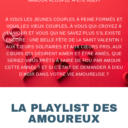
#AMOUR #COUPLE #FÊTE #DÉFI
À VOUS LES JEUNES COUPLES À PEINE FORMÉS ET
VOUS LES VIEUX COUPLES, À VOUS QUI CROYEZ À
L’AMOUR ET VOUS QUI NE SAVEZ PLUS S’IL EXISTE
ENCORE : UNE BELLE FÊTE DE LA SAINT VALENTIN !
AUX CŒURS SOLITAIRES ET AUX CŒURS PRIS, AUX
CŒURS QUI DÉSIRENT AIMER ET ÊTRE AIMÉS, QUE
SERIEZ-VOUS PRÊTS À FAIRE DE FOU PAR AMOUR
CETTE ANNÉE ? ET SI C’ÉTAIT DE DEMANDER À DIEU
D’AGIR DANS VOTRE VIE AMOUREUSE ?
LA PLAYLIST DES
AMOUREUX