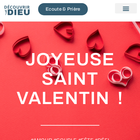
Ecoute & Prière
JOYEUSE
SAINT
VALENTIN !