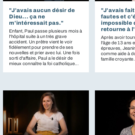
"J'avais aucun désir de
"J'avais fai
Dieu... ça ne
fautes et c'
m'intéressait pas."
impossible 
retourne à l
Enfant, Paul passe plusieurs mois à
l'hôpital suite à un très grave
Après avoir tourn
accident. Un prêtre vient le voir
l'âge de 13 ans e
fidèlement pour prendre de ses
épreuves, Jeani
nouvelles et prier avec lui. Une fois
comme aide à do
sorti d'affaire, Paul a le désir de
famille croyante.
mieux connaître la foi catholique...