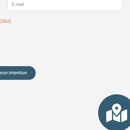
s CGU]
mon intention