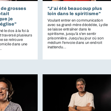
t de grosses
"J'ai été beaucoup plus
était
loin dans le spiritisme"
que je
Voulant entrer en communication
'église"
avec sa grand-mère décédée, Lydie
se laisse entraîner dans le
é le dos à la foi à
spiritisme, jusqu'à s'en sentir
t traversé plusieurs
prisonnière. Jusqu'au jour où son
ne se retrouve
médium l'envoie dans un endroit
micile dans une
inattendu...
..