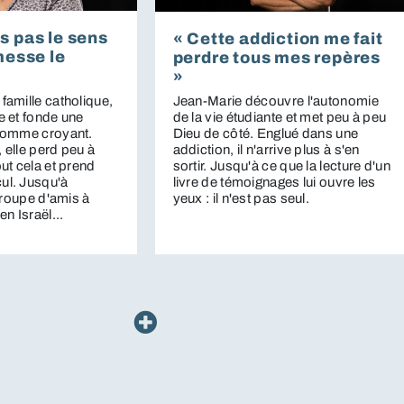
s pas le sens
« Cette addiction me fait
 messe le
perdre tous mes repères
»
famille catholique,
Jean-Marie découvre l'autonomie
e et fonde une
de la vie étudiante et met peu à peu
 homme croyant.
Dieu de côté. Englué dans une
 elle perd peu à
addiction, il n'arrive plus à s'en
ut cela et prend
sortir. Jusqu'à ce que la lecture d'un
ul. Jusqu'à
livre de témoignages lui ouvre les
 groupe d'amis à
yeux : il n'est pas seul.
en Israël...