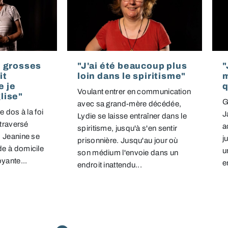
de grosses
"J'ai été beaucoup plus
"
it
loin dans le spiritisme"
m
e je
q
Voulant entrer en communication
glise"
G
avec sa grand-mère décédée,
e dos à la foi
J
Lydie se laisse entraîner dans le
 traversé
a
spiritisme, jusqu'à s'en sentir
, Jeanine se
j
prisonnière. Jusqu'au jour où
e à domicile
u
son médium l'envoie dans un
oyante...
e
endroit inattendu...