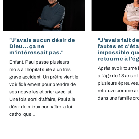
"J'avais aucun désir de
"J'avais fait 
Dieu... ça ne
fautes et c'éta
m'intéressait pas."
impossible qu
retourne à l'é
Enfant, Paul passe plusieurs
Après avoir tourné l
mois à l'hôpital suite à un très
à l'âge de 13 ans et
grave accident. Un prêtre vient le
plusieurs épreuves
voir fidèlement pour prendre de
retrouve comme aid
ses nouvelles et prier avec lui.
dans une famille cr
Une fois sorti d'affaire, Paul a le
désir de mieux connaître la foi
catholique...