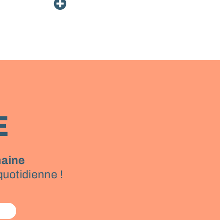
E
aine
quotidienne !